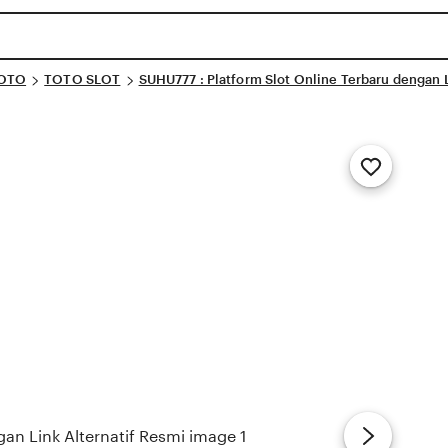
TOTO
TOTO SLOT
SUHU777 : Platform Slot Online Terbaru dengan L
Add
to
Favorites