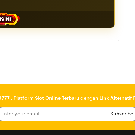
77 : Platform Slot Online Terbaru dengan Link Alternatif
Subscribe
ter
our
ail